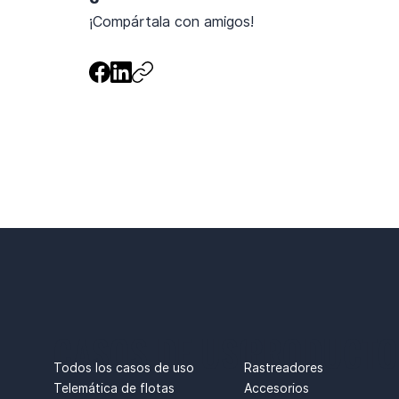
¡Compártala con amigos!
CASOS DE USO
PRODUCTO
Rastreadores
Todos los casos de uso
Accesorios
Telemática de flotas