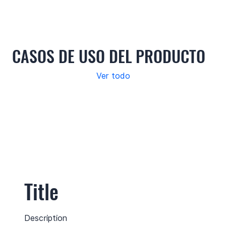
Casos de uso
Funciones
Especificaciones
A
CASOS DE USO DEL PRODUCTO
Ver todo
Title
Description