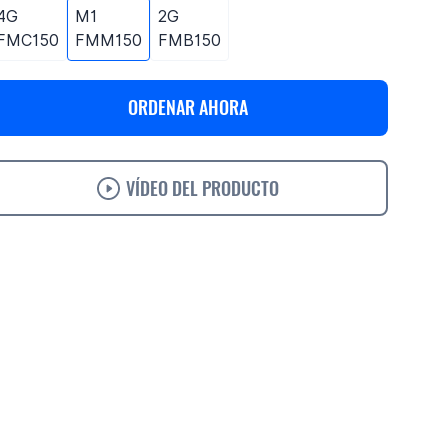
4G
M1
2G
FMC150
FMM150
FMB150
ORDENAR AHORA
VÍDEO DEL PRODUCTO
pecificações
​Soporte
Ordenar
Accessories
Soluciones