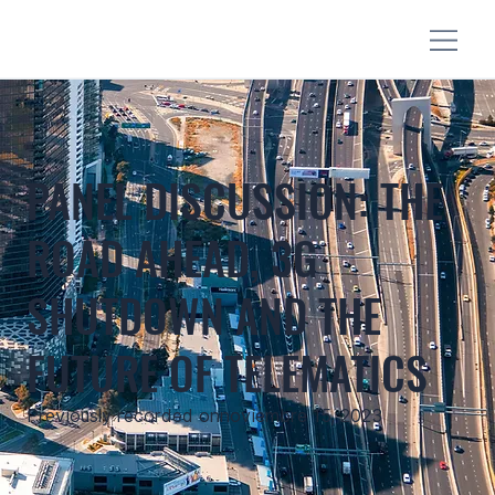
PANEL DISCUSSION: THE
ROAD AHEAD, 3G
SHUTDOWN AND THE
FUTURE OF TELEMATICS
Previously recorded on
noviembre 15, 2023