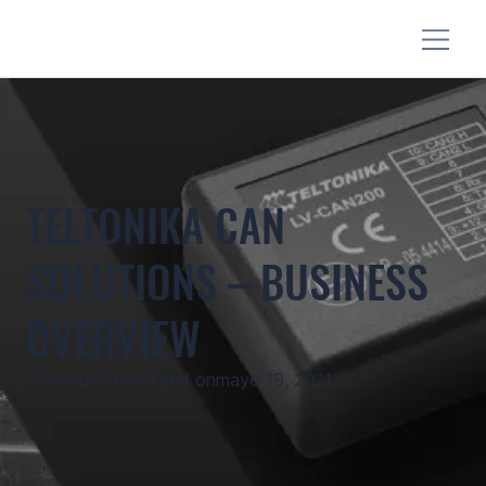
TELTONIKA CAN
SOLUTIONS – BUSINESS
OVERVIEW
Previously recorded on
mayo 19, 2021