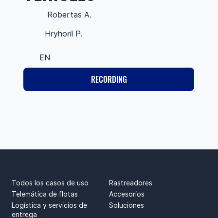
Robertas A.
Hryhorii P.
EN
RECORDING
CASOS DE USO
PRODUCTOS
Todos los casos de uso
Rastreadores
Telemática de flotas
Accesorios
Logística y servicios de
Soluciones
entrega