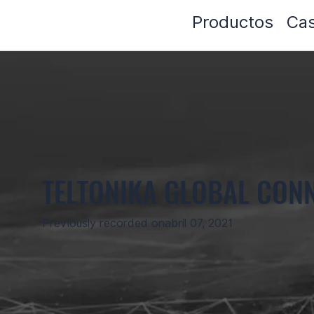
Productos
Cas
TELTONIKA GLOBAL CONN
Previously recorded on
abril 07, 2021