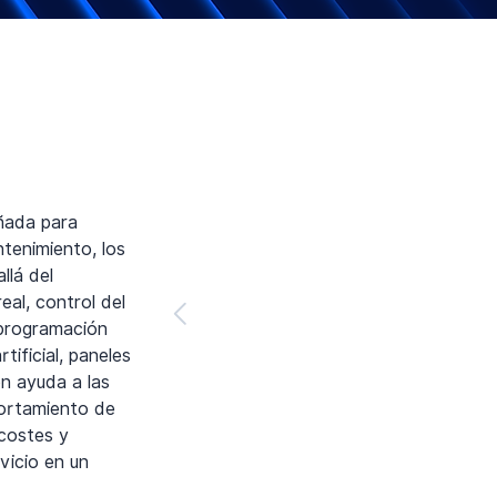
eñada para
ntenimiento, los
llá del
eal, control del
programación
tificial, paneles
ón ayuda a las
portamiento de
 costes y
vicio en un