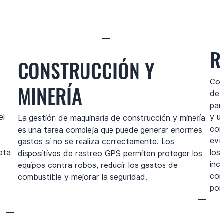
—
R
CONSTRUCCIÓN Y
Co
MINERÍA
de
e
pa
el
y 
La gestión de maquinaria de construcción y minería
co
es una tarea compleja que puede generar enormes
ev
gastos si no se realiza correctamente. Los
ota
lo
dispositivos de rastreo GPS permiten proteger los
in
equipos contra robos, reducir los gastos de
co
combustible y mejorar la seguridad.
por
—
—