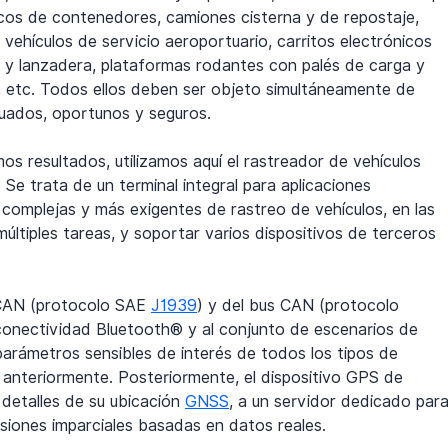
cos de contenedores, camiones cisterna y de repostaje, 
ehículos de servicio aeroportuario, carritos electrónicos 
a y lanzadera, plataformas rodantes con palés de carga y 
ng, etc. Todos ellos deben ser objeto simultáneamente de 
cuados, oportunos y seguros.
os resultados, utilizamos aquí el rastreador de vehículos 
e trata de un terminal integral para aplicaciones 
complejas y más exigentes de rastreo de vehículos, en las 
últiples tareas, y soportar varios dispositivos de terceros 
 CAN (protocolo SAE 
J1939
) y del bus CAN (protocolo 
 conectividad Bluetooth® y al conjunto de escenarios de 
rámetros sensibles de interés de todos los tipos de 
 anteriormente. Posteriormente, el dispositivo GPS de 
 detalles de su ubicación 
GNSS
, a un servidor dedicado para
cisiones imparciales basadas en datos reales.