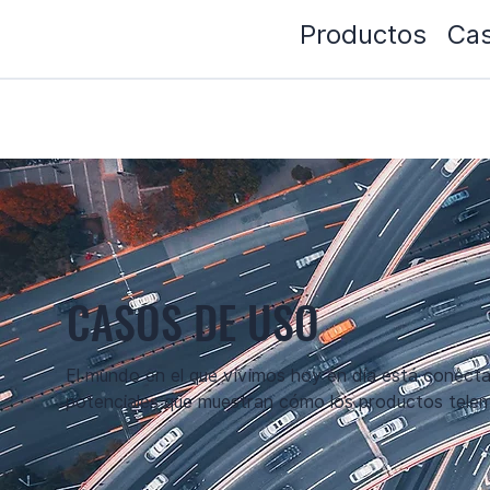
Productos
Cas
CASOS DE USO
El mundo en el que vivimos hoy en día está conecta
potenciales que muestran cómo los productos telemá