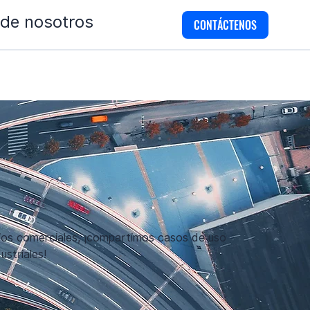
 de nosotros
CONTÁCTENOS
cios comerciales, ¡compartimos casos de uso
striales!