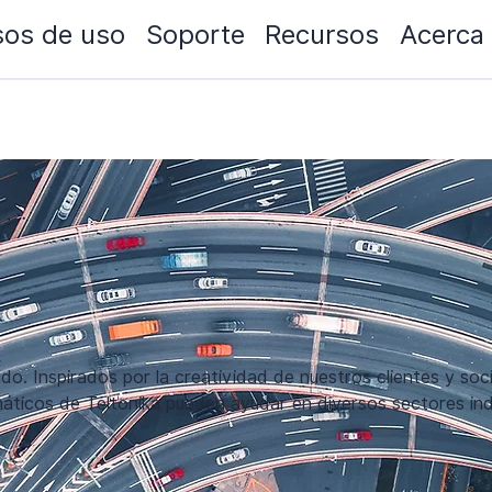
os de uso
Soporte
Recursos
Acerca
do. Inspirados por la creatividad de nuestros clientes y so
ticos de Teltonika pueden ayudar en diversos sectores indu