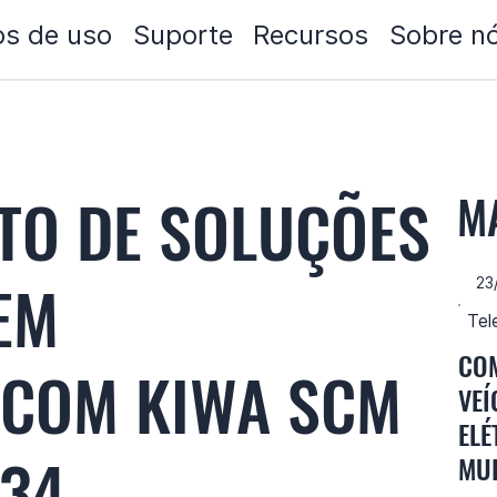
s de uso
Suporte
Recursos
Sobre n
TO DE SOLUÇÕES
M
EM
23
Tel
COM
 COM KIWA SCM
VEÍ
ELÉ
34
MUI