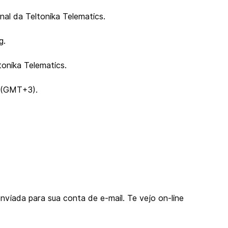
al da Teltonika Telematics.
g.
tonika Telematics.
0 (GMT+3).
viada para sua conta de e-mail. Te vejo on-line 