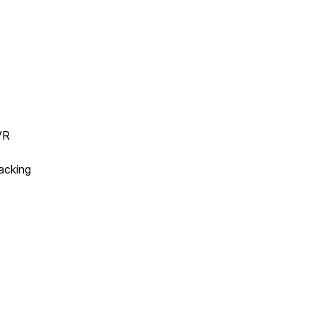
VR
acking