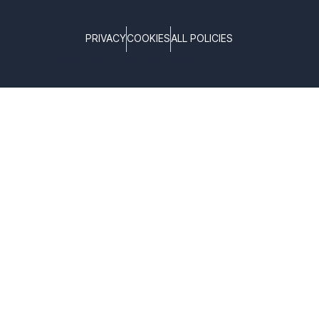
PRIVACY
COOKIES
ALL POLICIES
COPYRIGHT © TELTONIKA, 2026