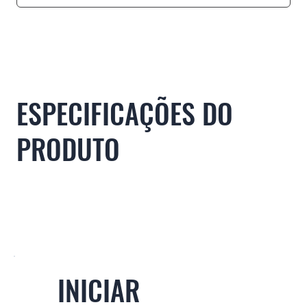
Casos de uso
Features
Especificações
Sup
ESPECIFICAÇÕES DO
PRODUTO
INICIAR