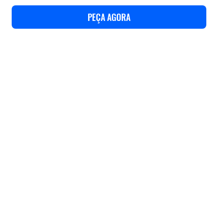
PEÇA AGORA
Use cases
Features
Especificações
Suport