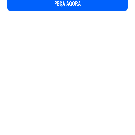
PEÇA AGORA
Use cases
Features
Especificações
Suport