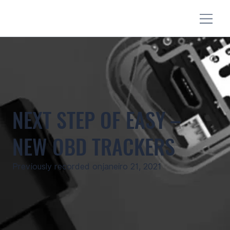
NEXT STEP OF EASY –
NEW OBD TRACKERS
Previously recorded on
janeiro 21, 2021