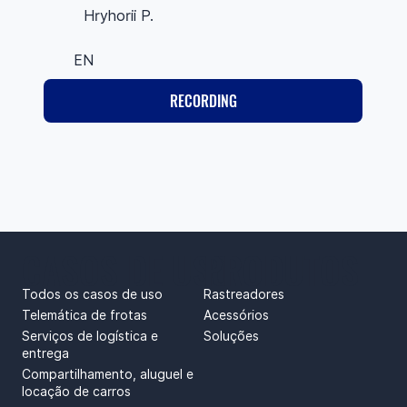
Hryhorii P.
EN
RECORDING
CASOS DE USO
PRODUTOS
Todos os casos de uso
Rastreadores
Telemática de frotas
Acessórios
Serviços de logística e
Soluções
entrega
Compartilhamento, aluguel e
locação de carros