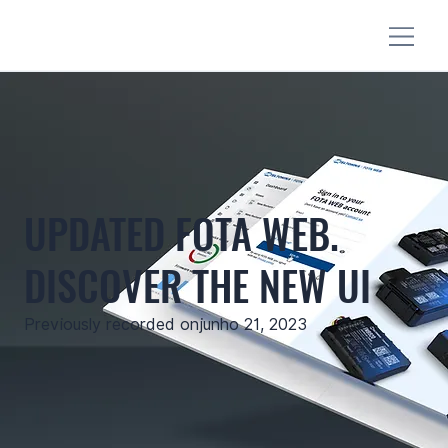
UPDATED FOTA WEB.
DISCOVER THE NEW UI
Previously recorded on
junho 21, 2023