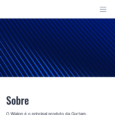
Sobre
O Wialon é o principal produto da Gurtam,