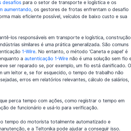
s desafios
 para o setor de transporte e logística e os 
am aumentando
, os gestores de frotas enfrentam o desafio 
ma mais eficiente possível, veículos de baixo custo e sua 
tê-los responsáveis ​​em transporte e logística, construção
e indústrias similares é uma prática generalizada. São comuns 
tenticação 
1-Wire
. No entanto, o método ‘Caneta e papel’ é 
enquanto a 
autenticação 1-Wire
 não é uma solução sem fio 
eve ser reparado se, por exemplo, um fio está danificado. O
 um leitor e, se for esquecido, o tempo de trabalho não 
ejadas, erros em relatórios relevantes, cálculo de salários, 
 que perca tempo com ações, como registrar o tempo em 
ção de funcionário e usá-lo para verificação.
 do tempo do motorista totalmente automatizado e 
anutenção, e a Teltonika pode ajudar a conseguir isso.