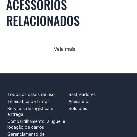
ACESSÓRIOS
RELACIONADOS
Veja mais
CASOS DE USO
PRODUTOS
Todos os casos de uso
Rastreadores
Telemática de frotas
Acessórios
Serviços de logística e
Soluções
entrega
Compartilhamento, aluguel e
locação de carros
Gerenciamento de