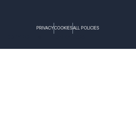
PRIVACY
COOKIES
ALL POLICIES
COPYRIGHT © TELTONIKA, 2026