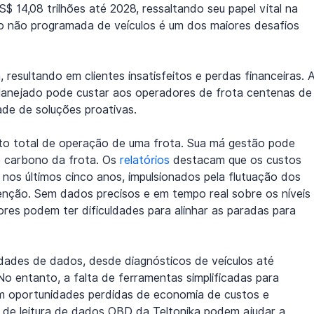
S$ 14,08 trilhões até 2028, ressaltando seu papel vital na 
ão não programada de veículos é um dos maiores desafios 
esultando em clientes insatisfeitos e perdas financeiras. A
lanejado pode custar aos operadores de frota centenas de
ade de soluções proativas.
to total de operação de uma frota. Sua má gestão pode 
e carbono da frota. Os 
relatórios
 destacam que os custos 
nos últimos cinco anos, impulsionados pela flutuação dos 
nção. Sem dados precisos e em tempo real sobre os níveis 
res podem ter dificuldades para alinhar as paradas para 
idades de dados, desde diagnósticos de veículos até 
 entanto, a falta de ferramentas simplificadas para 
em oportunidades perdidas de economia de custos e 
s de leitura de dados OBD da Teltonika podem ajudar a 