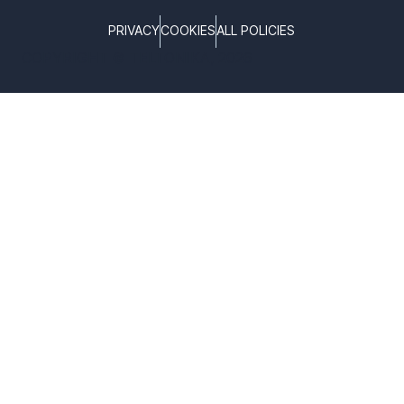
PRIVACY
COOKIES
ALL POLICIES
COPYRIGHT © TELTONIKA, 2026