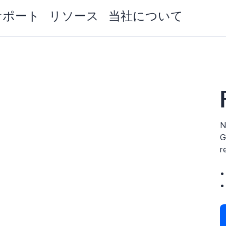
サポート
リソース
当社について
N
G
r