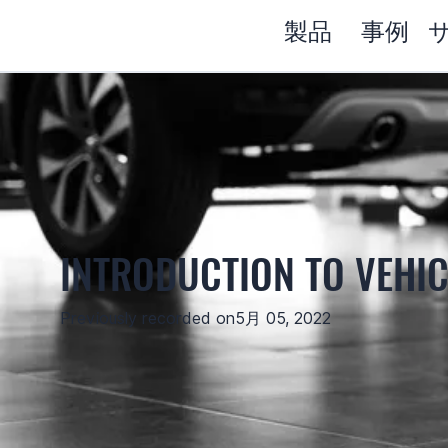
製品
事例
INTRODUCTION TO VEHIC
Previously recorded on
5月 05, 2022