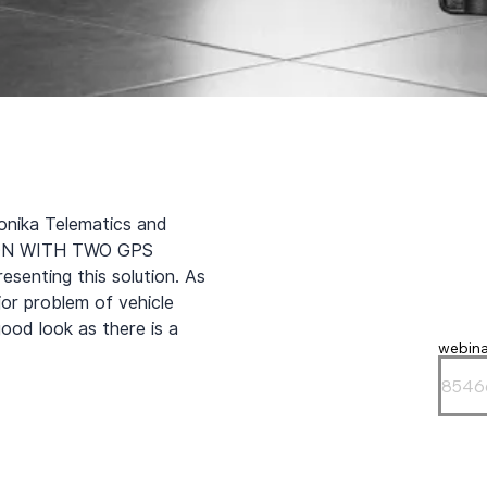
onika Telematics and 
ION WITH TWO GPS 
esenting this solution. As 
jor problem of vehicle 
od look as there is a 
webina