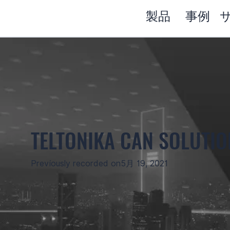
製品
事例
TELTONIKA CAN SOLUTIO
Previously recorded on
5月 19, 2021