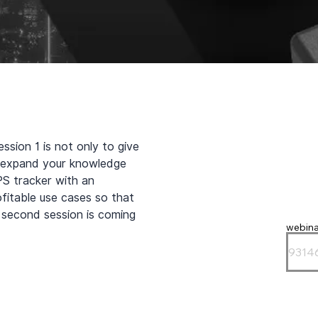
ssion 1 is not only to give 
 expand your knowledge 
 tracker with an 
ofitable use cases so that 
second session is coming 
webina