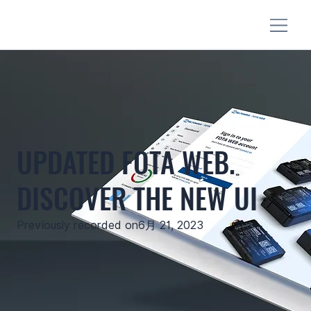
UPDATED FOTA WEB.
DISCOVER THE NEW UI
Previously recorded on
6月 21, 2023