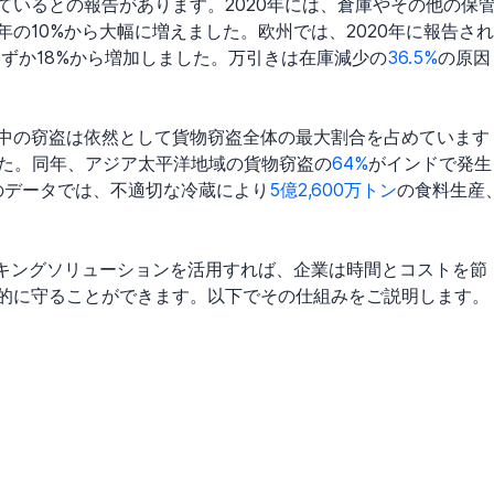
いるとの報告があります。2020年には、倉庫やその他の保
年の10%から大幅に増えました。欧州では、2020年に報告され
わずか18%から増加しました。万引きは在庫減少の
36.5%
の原因
中の窃盗は依然として貨物窃盗全体の最大割合を占めています
ました。同年、アジア太平洋地域の貨物窃盗の
64%
がインドで発生
年のデータでは、不適切な冷蔵により
5億2,600万トン
の食料生産
。
な資産トラッキングソリューションを活用すれば、企業は時間とコストを節
的に守ることができます。以下でその仕組みをご説明します。