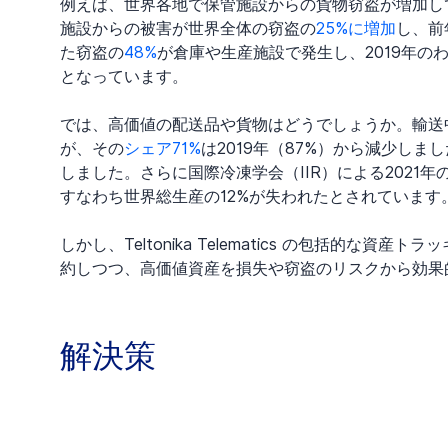
例えば、世界各地で保管施設からの貨物窃盗が増加して
施設からの被害が世界全体の窃盗の
25%に増加
し、前
た窃盗の
48%
が倉庫や生産施設で発生し、2019年の
となっています。
では、高価値の配送品や貨物はどうでしょうか。輸送
が、その
シェア71%
は2019年（87%）から減少し
しました。さらに国際冷凍学会（IIR）による2021
すなわち世界総生産の12%が失われたとされています
しかし、Teltonika Telematics の包括的
約しつつ、高価値資産を損失や窃盗のリスクから効果
解決策