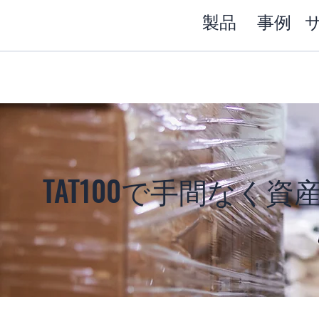
製品
事例
TAT100で手間なく