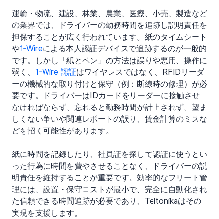
運輸・物流、建設、林業、農業、医療、小売、製造など
の業界では、ドライバーの勤務時間を追跡し説明責任を
担保することが広く行われています。紙のタイムシート
や
1-Wire
による本人認証デバイスで追跡するのが一般的
です。しかし「紙とペン」の方法は誤りや悪用、操作に
弱く、
1-Wire 認証
はワイヤレスではなく、RFIDリーダ
ーの機械的な取り付けと保守（例：断線時の修理）が必
要です。ドライバーはIDカードをリーダーに接触させ
なければならず、忘れると勤務時間が計上されず、望ま
しくない争いや関連レポートの誤り、賃金計算のミスな
どを招く可能性があります。
紙に時間を記録したり、社員証を探して認証に使うとい
った行為に時間を費やさせることなく、ドライバーの説
明責任を維持することが重要です。効率的なフリート管
理には、設置・保守コストが最小で、完全に自動化され
た信頼できる時間追跡が必要であり、Teltonikaはその
実現を支援します。