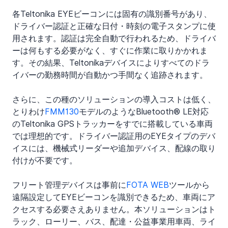
各Teltonika EYEビーコンには固有の識別番号があり、
ドライバー認証と正確な日付・時刻の電子スタンプに使
用されます。認証は完全自動で行われるため、ドライバ
ーは何もする必要がなく、すぐに作業に取りかかれま
す。その結果、Teltonikaデバイスによりすべてのドラ
イバーの勤務時間が自動かつ手間なく追跡されます。
さらに、この種のソリューションの導入コストは低く、
とりわけ
FMM130
モデルのようなBluetooth® LE対応
のTeltonika GPSトラッカーをすでに搭載している車両
では理想的です。ドライバー認証用のEYEタイプのデバ
イスには、機械式リーダーや追加デバイス、配線の取り
付けが不要です。
フリート管理デバイスは事前に
FOTA WEB
ツールから
遠隔設定してEYEビーコンを識別できるため、車両にア
クセスする必要さえありません。本ソリューションはト
ラック、ローリー、バス、配達・公益事業用車両、ライ