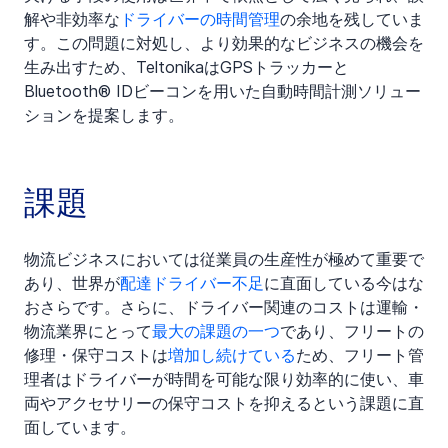
解や非効率な
ドライバーの時間管理
の余地を残していま
す。この問題に対処し、より効果的なビジネスの機会を
生み出すため、TeltonikaはGPSトラッカーと
Bluetooth® IDビーコンを用いた自動時間計測ソリュー
ションを提案します。
課題
物流ビジネスにおいては従業員の生産性が極めて重要で
あり、世界が
配達ドライバー不足
に直面している今はな
おさらです。さらに、ドライバー関連のコストは運輸・
物流業界にとって
最大の課題の一つ
であり、フリートの
修理・保守コストは
増加し続けている
ため、フリート管
理者はドライバーが時間を可能な限り効率的に使い、車
両やアクセサリーの保守コストを抑えるという課題に直
面しています。