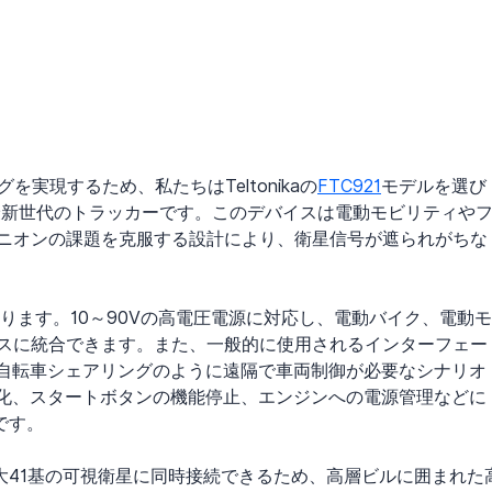
実現するため、私たちはTeltonikaの
FTC921
モデルを選び
最新世代のトラッカーです。このデバイスは電動モビリティや
ニオンの課題を克服する設計により、衛星信号が遮られがちな
があります。10～90Vの高電圧電源に対応し、電動バイク、電動モ
スに統合できます。また、一般的に使用されるインターフェー
動自転車シェアリングのように遠隔で車両制御が必要なシナリオ
効化、スタートボタンの機能停止、エンジンへの電源管理などに
です。
大41基の可視衛星に同時接続できるため、高層ビルに囲まれた