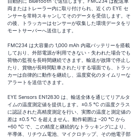
自動的に Bluetooth で送信します。FMC234 は配送車
両またはトレーラー内に取り付けられ、近くの EYE セ
ンサーを常時スキャンしてそのデータを受信します。そ
の後、トラッカーはセンサーが収集した環境データをリ
モートサーバーへ送信します。
FMC234 は大容量の 1,000 mAh 内蔵バッテリーを搭載
しており、外部電源が利用できない・失われた場合でも
荷物の監視を長時間継続できます。輸送が故障で停止し
たり、貨物が長時間駐車されたりする場面でも、トラッ
カーは自律的に動作を継続し、温度変化のタイムリーな
アラートを送信できます。
EYE Sensors EN12830 は、輸送全体を通じてリアルタ
イムの温度測定値を提供します。±0.5 °C の温度クラス
に認証された高精度測定を行い、実際の温度と測定値の
差は ±0.5 °C を超えません。動作範囲は –20 °C から 
+60 °C で、この精度と継続的なトラッキングにより、
半導体、リチウム電池、マイクロチップ、その他電子部