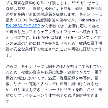
品を有害な変動から常に保護します。EYE センサーは
湿度も監視し、過度な水分による腐食、短絡、敏感部品
の劣化を防ぐ追加の保護層を提供します。各センサーは
最大 33,000 件の温度測定値を保存でき、Teltonika の 
EN12830 EYE APP
 から参照でき、必要に応じて自社
の選択したソフトウェアプラットフォームへ統合するこ
とも可能です。EYE APP は監査・検査・コンプライア
ンス確認のためにログを書き出せるため、敏感な電子機
器が安全な条件下で輸送されたことを明確に証明できま
す。
さらに、各センサーには固有の ID が割り当てられてい
るため、複数の資産を容易に識別・追跡できます。電子
機器の輸送においては、温度・湿度記録を半導体、基
板、リチウム電池の各バッチに正確に紐づけられるた
め、取り違えを防ぎ、トレーサビリティを向上させ、複
雑なサプライチェーン全体で完全な管理を維持できま
す。