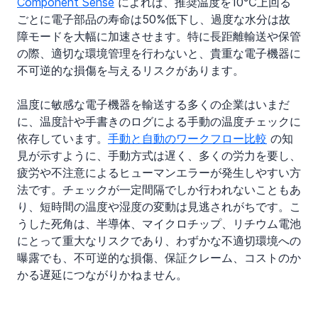
Component Sense
 によれば、推奨温度を10℃上回る
ごとに電子部品の寿命は50%低下し、過度な水分は故
障モードを大幅に加速させます。特に長距離輸送や保管
の際、適切な環境管理を行わないと、貴重な電子機器に
不可逆的な損傷を与えるリスクがあります。
温度に敏感な電子機器を輸送する多くの企業はいまだ
に、温度計や手書きのログによる手動の温度チェックに
依存しています。
手動と自動のワークフロー比較
 の知
見が示すように、手動方式は遅く、多くの労力を要し、
疲労や不注意によるヒューマンエラーが発生しやすい方
法です。チェックが一定間隔でしか行われないこともあ
り、短時間の温度や湿度の変動は見逃されがちです。こ
うした死角は、半導体、マイクロチップ、リチウム電池
にとって重大なリスクであり、わずかな不適切環境への
曝露でも、不可逆的な損傷、保証クレーム、コストのか
かる遅延につながりかねません。