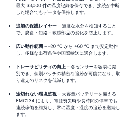
最大 33,000 件の温度記録を保存でき、接続が中断
した場合でもデータを保持します。
追加の保護レイヤー
 – 過度な水分を検知すること
で、腐食・短絡・敏感部品の劣化を防止します。
広い動作範囲
 – –20 °C から +60 °C まで安定動作
し、多様な出荷条件や国際輸送に適合します。
トレーサビリティの向上
 – 各センサーを容易に識
別でき、個別バッチの精密な追跡が可能になり、取
り違えのリスクを低減します。
途切れない環境監視
 – 大容量バッテリーを備える 
FMC234 により、電源喪失時や長時間の停車でも
連続稼働を維持し、常に温度・湿度の追跡を継続し
ます。