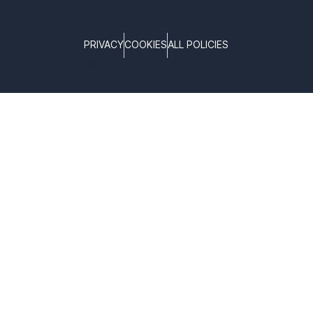
PRIVACY
COOKIES
ALL POLICIES
COPYRIGHT © TELTONIKA, 2026