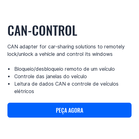
CAN-CONTROL
CAN adapter for car-sharing solutions to remotely
lock/unlock a vehicle and control its windows
Bloqueio/desbloqueio remoto de um veículo
Controle das janelas do veículo
Leitura de dados CAN e controle de veículos
elétricos
PEÇA AGORA
Casos de uso
Features
Especificações
Sup