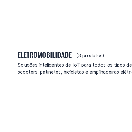
ELETROMOBILIDADE
(
3
produtos)
Soluções inteligentes de IoT para todos os tipos de 
scooters, patinetes, bicicletas e empilhadeiras elétr
frota em compartilhamento corporativo, entrega e 