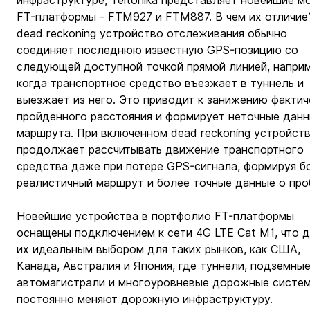
инфраструктуре, Teltonika представляет новейшие м
FT-платформы - FTM927 и FTM887. В чем их отличие
dead reckoning устройство отслеживания обычно 
соединяет последнюю известную GPS-позицию со 
следующей доступной точкой прямой линией, наприм
когда транспортное средство въезжает в туннель и 
выезжает из него. Это приводит к занижению фактич
пройденного расстояния и формирует неточные данн
маршрута. При включенном dead reckoning устройств
продолжает рассчитывать движение транспортного 
средства даже при потере GPS-сигнала, формируя б
реалистичный маршрут и более точные данные о про
Новейшие устройства в портфолио FT-платформы 
оснащены подключением к сети 4G LTE Cat M1, что д
их идеальным выбором для таких рынков, как США, 
Канада, Австралия и Япония, где туннели, подземные
автомагистрали и многоуровневые дорожные систем
постоянно меняют дорожную инфраструктуру.