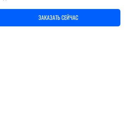
ЗАКАЗАТЬ СЕЙЧАС
ases
Features
Specifications
Support
Ordering
Tрекеры