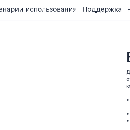
енарии использования
Поддержка
Д
о
к