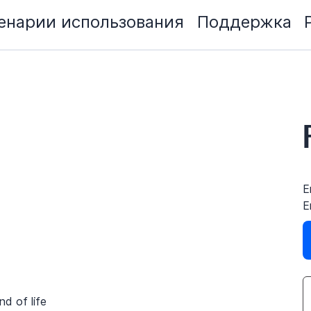
енарии использования
Поддержка
E
E
nd of life