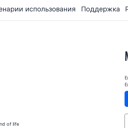
енарии использования
Поддержка
E
E
nd of life