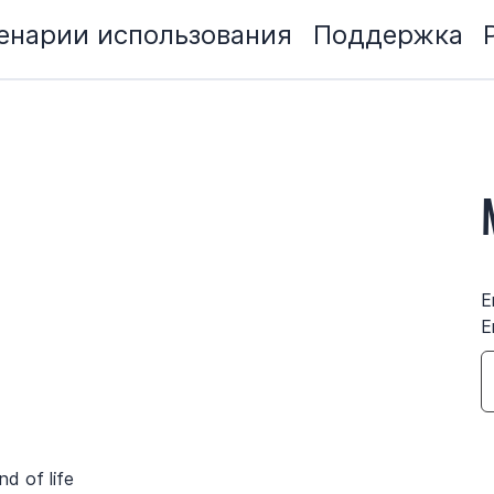
енарии использования
Поддержка
E
E
nd of life