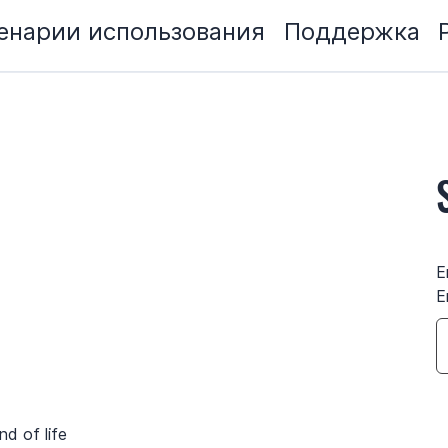
енарии использования
Поддержка
E
E
nd of life