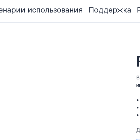
енарии использования
Поддержка
В
и
Д