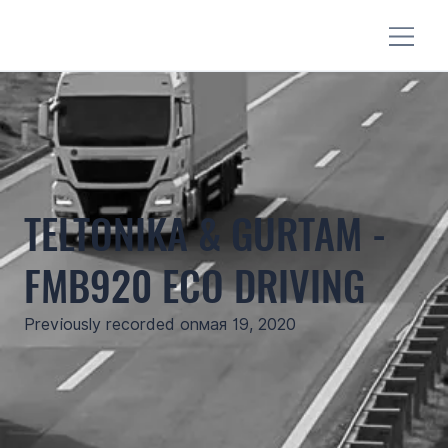
TELTONIKA & GURTAM -
FMB920 ECO DRIVING
Previously recorded on
мая 19, 2020