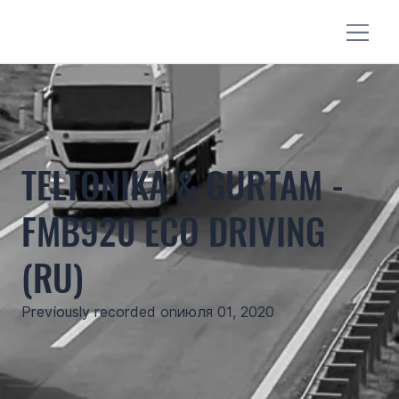
TELTONIKA & GURTAM -
FMB920 ECO DRIVING
(RU)
Previously recorded on
июля 01, 2020