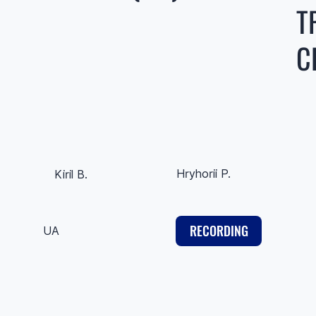
Т
С
Hryhorii P.
Kiril B.
RECORDING
UA