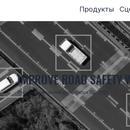
Продукты
Сц
IMPROVE ROAD SAFETY 
Previously recorded on
сентября 02, 2021