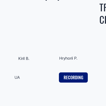
Т
С
Hryhorii P.
Kiril B.
RECORDING
UA