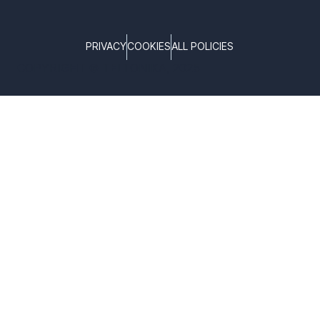
PRIVACY
COOKIES
ALL POLICIES
COPYRIGHT © TELTONIKA, 2025