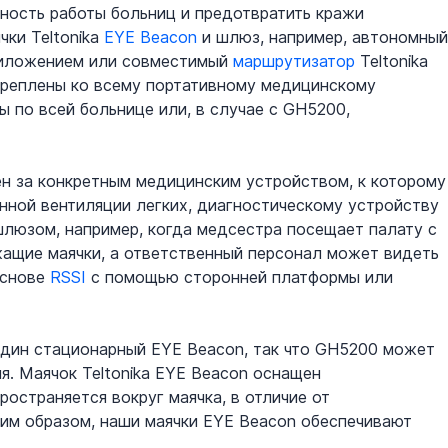
ность работы больниц и предотвратить кражи 
ки Teltonika 
EYE Beacon
 и шлюз, например, автономный
риложением или совместимый 
маршрутизатор
 Teltonika 
креплены ко всему портативному медицинскому 
по всей больнице или, в случае c GH5200, 
ен за конкретным медицинским устройством, к которому
нной вентиляции легких, диагностическому устройству 
шлюзом, например, когда медсестра посещает палату с 
ащие маячки, а ответственный персонал может видеть 
снове 
RSSI
 с помощью сторонней платформы или 
один стационарный EYE Beacon, так что GH5200 может 
. Маячок Teltonika EYE Beacon оснащен 
ространяется вокруг маячка, в отличие от 
им образом, наши маячки EYE Beacon обеспечивают 