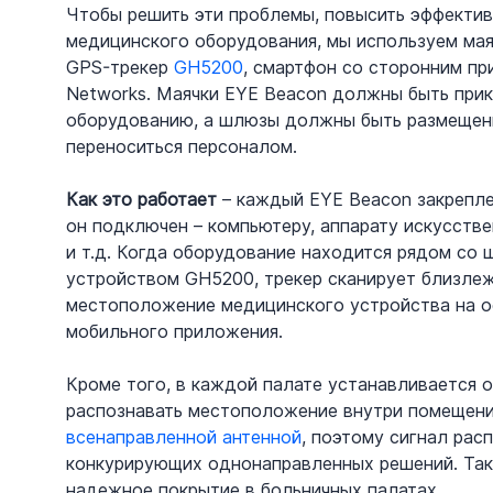
Чтобы решить эти проблемы, повысить эффектив
медицинского оборудования, мы используем маяч
GPS-трекер 
GH5200
, смартфон со сторонним п
Networks. Маячки EYE Beacon должны быть при
оборудованию, а шлюзы должны быть размещены 
переноситься персоналом.
Как это работает
 – каждый EYE Beacon закрепл
он подключен – компьютеру, аппарату искусстве
и т.д. Когда оборудование находится рядом со 
устройством GH5200, трекер сканирует близлеж
местоположение медицинского устройства на о
мобильного приложения. 
Кроме того, в каждой палате устанавливается 
распознавать местоположение внутри помещения
всенаправленной антенной
, поэтому сигнал расп
конкурирующих однонаправленных решений. Так
надежное покрытие в больничных палатах.