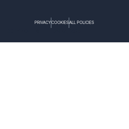
PRIVACY
COOKIES
ALL POLICIES
COPYRIGHT © TELTONIKA, 2025