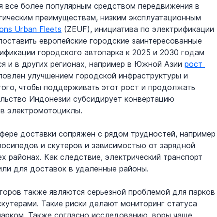
я все более популярным средством передвижения в 
гическим преимуществам, низким эксплуатационным 
ions Urban Fleets
 (ZEUF), инициатива по электрификации 
 поставить европейские городские заинтересованные 
ификации городского автопарка к 2025 и 2030 годам 
 и в других регионах, например в Южной Азии 
рост 
ловлен улучшением городской инфраструктуры и 
того, чтобы поддерживать этот рост и продолжать 
ельство Индонезии субсидирует конвертацию 
 в электромотоциклы. 
сфере доставки сопряжен с рядом трудностей, например
лосипедов и скутеров и зависимостью от зарядной 
ех районах. Как следствие, электрический транспорт 
ли для доставок в удаленные районы. 
яторов также являются серьезной проблемой для парков
кутерами. Такие риски делают мониторинг статуса 
парком. Также согласно исследованию, воры чаще 